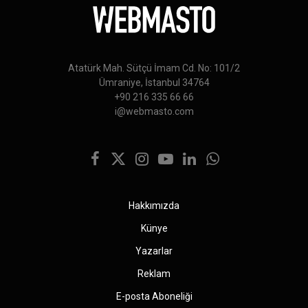
Atatürk Mah. Sütçü İmam Cd. No: 101/2
Ümraniye, İstanbul 34764
+90 216 335 66 66
i@webmasto.com
Facebook
X
Instagram
YouTube
LinkedIn
WhatsApp
(Twitter)
Hakkımızda
Künye
Yazarlar
Reklam
E-posta Aboneliği