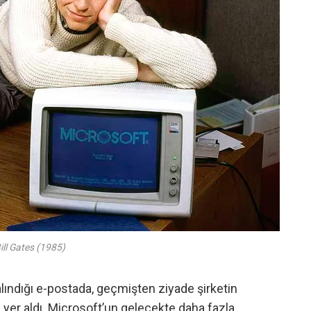
ill Gates (1985)
lındığı e-postada, geçmişten ziyade şirketin
eri yer aldı. Microsoft’un gelecekte daha fazla