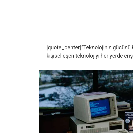
[quote_center]”Teknolojinin gücünü he
kişiselleşen teknolojiyi her yerde erişi