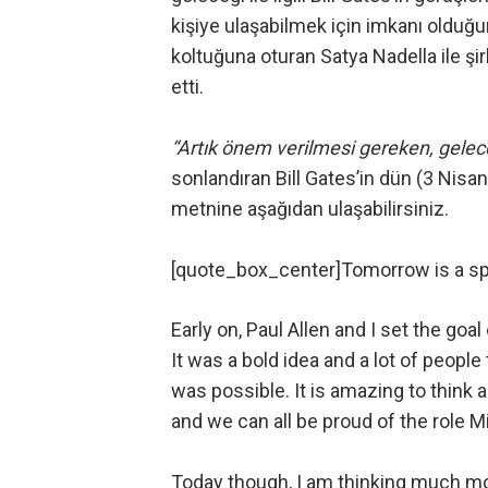
kişiye ulaşabilmek için imkanı olduğu
koltuğuna oturan Satya Nadella
ile şi
etti.
“Artık önem verilmesi gereken, gelec
sonlandıran Bill Gates’in dün (3 Nis
metnine aşağıdan ulaşabilirsiniz.
[quote_box_center]Tomorrow is a spe
Early on, Paul Allen and I set the go
It was a bold idea and a lot of peopl
was possible. It is amazing to think
and we can all be proud of the role Mi
Today though, I am thinking much mor