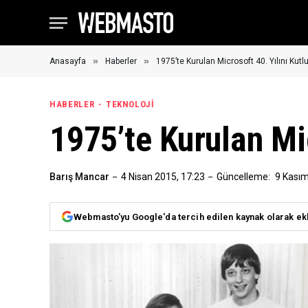
»
»
Anasayfa
Haberler
1975’te Kurulan Microsoft 40. Yılını Kutl
HABERLER
TEKNOLOJI
1975’te Kurulan Mic
Barış Mancar
4 Nisan 2015, 17:23
Güncelleme:
9 Kasım
Webmasto'yu Google'da tercih edilen kaynak olarak ek