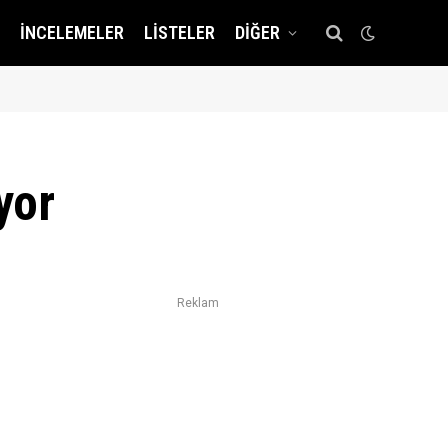
İNCELEMELER
LISTELER
DIĞER
yor
Reklam