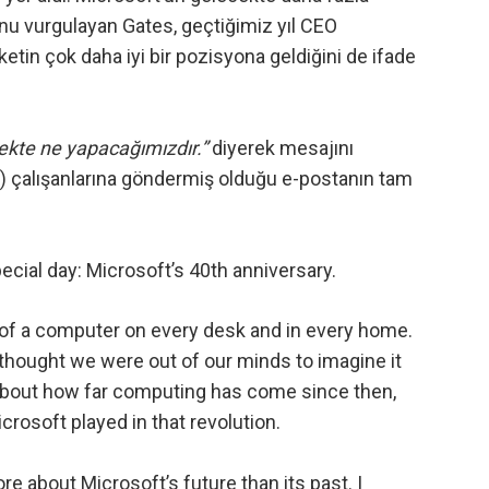
nu vurgulayan Gates, geçtiğimiz yıl
CEO
rketin çok daha iyi bir pozisyona geldiğini de ifade
ekte ne yapacağımızdır.”
diyerek mesajını
an) çalışanlarına göndermiş olduğu e-postanın tam
cial day: Microsoft’s 40th anniversary.
al of a computer on every desk and in every home.
e thought we were out of our minds to imagine it
 about how far computing has come since then,
crosoft played in that revolution.
e about Microsoft’s future than its past. I