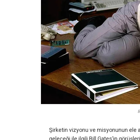
B
Şirketin vizyonu ve misyonunun ele a
geleceği ile ilgili Bill Gates’in görüşl