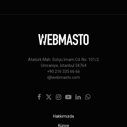
Atatürk Mah. Sütçü İmam Cd. No: 101/2
Ümraniye, İstanbul 34764
+90 216 335 66 66
i@webmasto.com
Facebook
X
Instagram
YouTube
LinkedIn
WhatsApp
(Twitter)
Hakkımızda
Künye