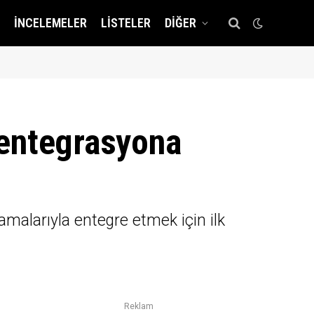
İNCELEMELER
LISTELER
DIĞER
 entegrasyona
malarıyla entegre etmek için ilk
Reklam