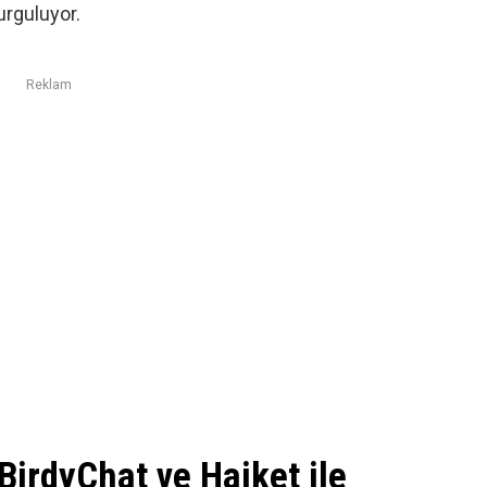
urguluyor.
Reklam
BirdyChat ve Haiket ile