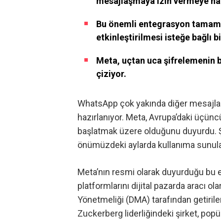
mesajlaşmaya izin vermeye haz
Bu önemli entegrasyon tamamen
etkinleştirilmesi isteğe bağlı b
Meta, uçtan uca şifrelemenin b
çiziyor.
WhatsApp çok yakında diğer mesajlaş
hazırlanıyor. Meta, Avrupa’daki üçünc
başlatmak üzere olduğunu duyurdu. Şi
önümüzdeki aylarda kullanıma sunulac
Meta’nın resmi olarak duyurduğu bu
platformlarını dijital pazarda aracı ola
Yönetmeliği (DMA) tarafından getirile
Zuckerberg liderliğindeki şirket, po