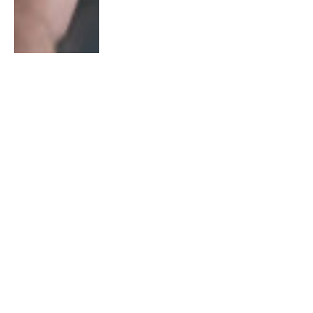
Efrahim Aslan
20 Aralık 2023, 14:25
2023’ün en çok tamamlanan
oyunu Hogwarts Legacy oldu