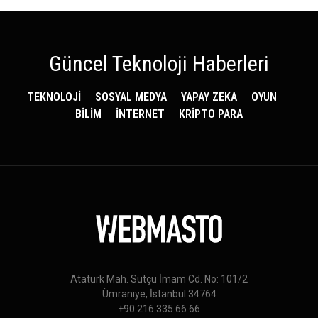
Güncel Teknoloji Haberleri
TEKNOLOJİ
SOSYAL MEDYA
YAPAY ZEKA
OYUN
BİLİM
İNTERNET
KRİPTO PARA
Atatürk Mah. Sütçü İmam Cd. No: 101/2
Ümraniye, İstanbul 34764
+90 216 335 66 66