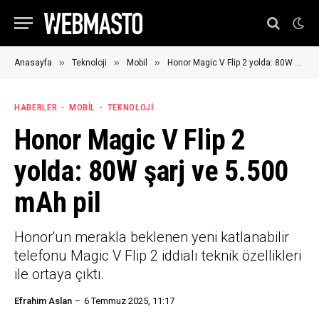
»
»
»
Anasayfa
Teknoloji
Mobil
Honor Magic V Flip 2 yolda: 80W şarj ve 5.500 mAh pil
HABERLER
MOBIL
TEKNOLOJI
Honor Magic V Flip 2
yolda: 80W şarj ve 5.500
mAh pil
Honor'un merakla beklenen yeni katlanabilir
telefonu Magic V Flip 2 iddialı teknik özellikleri
ile ortaya çıktı.
Efrahim Aslan
6 Temmuz 2025, 11:17