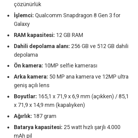
çözünürlük
İşlemci:
Qualcomm Snapdragon 8 Gen 3 for
Galaxy
RAM kapasitesi:
12 GB RAM
Dahili depolama alanı:
256 GB ve 512 GB dahili
depolama
Ön kamera:
10MP selfie kamerası
Arka kamera:
50 MP ana kamera ve 12MP ultra
geniş açılı lens
Boyutlar:
165,1 x 71,9 x 6,9 mm (açıkken) / 85,1
x 71,9 x 14,9 mm (kapalıyken)
Ağırlık:
187 gram
Batarya kapasitesi:
25 watt hızlı şarjlı 4.000
mAh pil