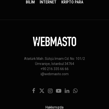
BİLİM
İNTERNET
KRİPTO PARA
Atatürk Mah. Sütçü İmam Cd. No: 101/2
Ümraniye, İstanbul 34764
+90 216 335 66 66
i@webmasto.com
Facebook
X
Instagram
YouTube
LinkedIn
WhatsApp
(Twitter)
Hakkımızda