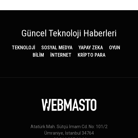
Güncel Teknoloji Haberleri
TEKNOLOJİ
SOSYAL MEDYA
YAPAY ZEKA
OYUN
BİLİM
İNTERNET
KRİPTO PARA
Atatürk Mah. Sütçü İmam Cd. No: 101/2
Ümraniye, İstanbul 34764