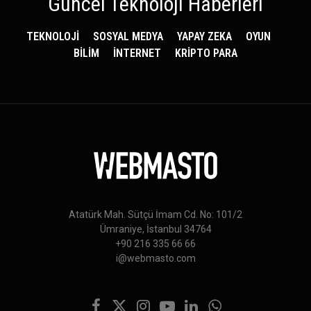
Güncel Teknoloji Haberleri
TEKNOLOJİ
SOSYAL MEDYA
YAPAY ZEKA
OYUN
BİLİM
İNTERNET
KRİPTO PARA
Atatürk Mah. Sütçü İmam Cd. No: 101/2
Ümraniye, İstanbul 34764
+90 216 335 66 66
i@webmasto.com