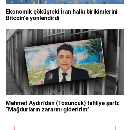
Ekonomik çöküşteki İran halkı birikimlerini
Bitcoin’e yönlendirdi
Mehmet Aydın’dan (Tosuncuk) tahliye şartı:
“Mağdurların zararını gideririm”