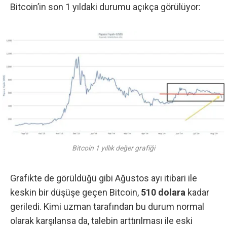
Bitcoin’in son 1 yıldaki durumu açıkça görülüyor:
Bitcoin 1 yıllık değer grafiği
Grafikte de görüldüğü gibi Ağustos ayı itibari ile
keskin bir düşüşe geçen Bitcoin,
510 dolara
kadar
geriledi. Kimi uzman tarafından bu durum normal
olarak karşılansa da, talebin arttırılması ile eski