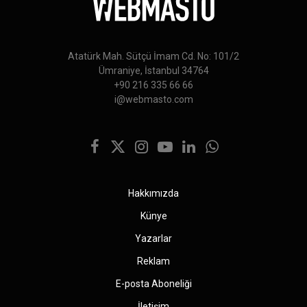
Atatürk Mah. Sütçü İmam Cd. No: 101/2
Ümraniye, İstanbul 34764
+90 216 335 66 66
i@webmasto.com
Facebook
X
Instagram
YouTube
LinkedIn
WhatsApp
(Twitter)
Hakkımızda
Künye
Yazarlar
Reklam
E-posta Aboneliği
İletişim