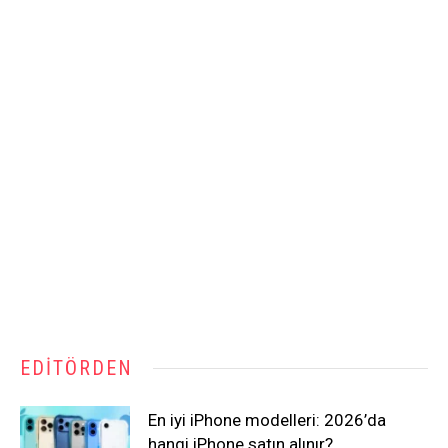
EDITÖRDEN
En iyi iPhone modelleri: 2026’da
hangi iPhone satın alınır?