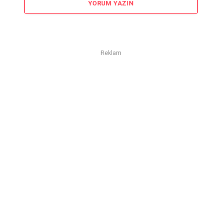
YORUM YAZIN
Reklam