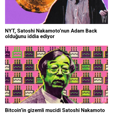
NYT, Satoshi Nakamoto’nun Adam Back
olduğunu iddia ediyor
Bitcoin’in gizemli mucidi Satoshi Nakamoto