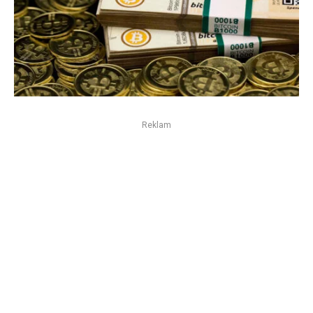
Reklam