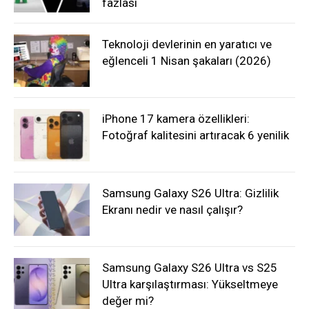
fazlası
Teknoloji devlerinin en yaratıcı ve
eğlenceli 1 Nisan şakaları (2026)
iPhone 17 kamera özellikleri:
Fotoğraf kalitesini artıracak 6 yenilik
Samsung Galaxy S26 Ultra: Gizlilik
Ekranı nedir ve nasıl çalışır?
Samsung Galaxy S26 Ultra vs S25
Ultra karşılaştırması: Yükseltmeye
değer mi?