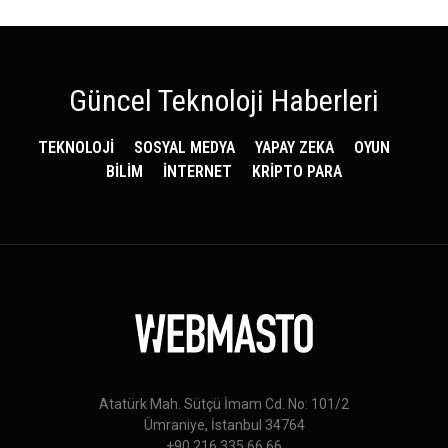
Güncel Teknoloji Haberleri
TEKNOLOJİ
SOSYAL MEDYA
YAPAY ZEKA
OYUN
BİLİM
İNTERNET
KRİPTO PARA
Atatürk Mah. Sütçü İmam Cd. No: 101/2
Ümraniye, İstanbul 34764
+90 216 335 66 66