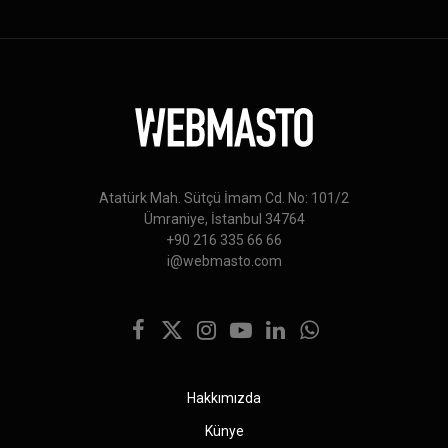
Atatürk Mah. Sütçü İmam Cd. No: 101/2
Ümraniye, İstanbul 34764
+90 216 335 66 66
i@webmasto.com
Facebook
X
Instagram
YouTube
LinkedIn
WhatsApp
(Twitter)
Hakkımızda
Künye