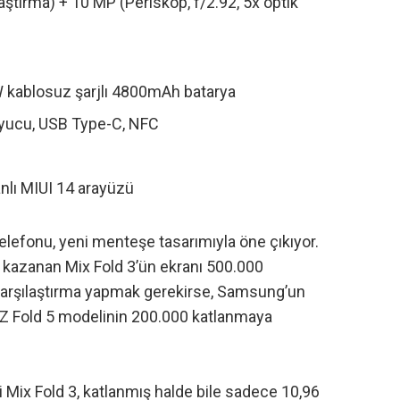
laştırma) + 10 MP (Periskop, f/2.92, 5x optik
0W kablosuz şarjlı 4800mAh batarya
yucu, USB Type-C, NFC
nlı MIUI 14 arayüzü
telefonu
, yeni menteşe tasarımıyla öne çıkıyor.
 kazanan Mix Fold 3’ün ekranı 500.000
 karşılaştırma yapmak gerekirse, Samsung’un
y Z Fold 5 modelinin 200.000 katlanmaya
 Mix Fold 3, katlanmış halde bile sadece 10,96