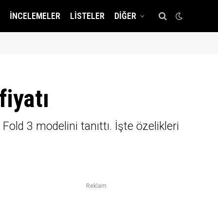
İNCELEMELER
LISTELER
DIĞER
fiyatı
old 3 modelini tanıttı. İşte özelikleri
Reklam