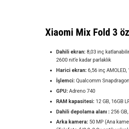
Xiaomi Mix Fold 3 öze
Dahili
ekran:
8,03 inç katlanabi
2600 nit’e kadar parlaklık
Harici ekran:
6,56 inç AMOLED, 
İşlemci:
Qualcomm Snapdragon
GPU:
Adreno 740
RAM kapasitesi:
12 GB, 16GB 
Dahili depolama alanı :
256 GB, 
Arka kamera:
50 MP (Ana kamera