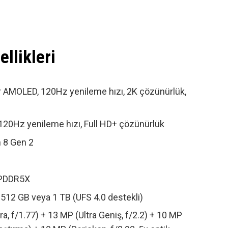
llikleri
lir AMOLED, 120Hz yenileme hızı, 2K çözünürlük,
120Hz yenileme hızı, Full HD+ çözünürlük
 8 Gen 2
LPDDR5X
512 GB veya 1 TB (UFS 4.0 destekli)
, f/1.77) + 13 MP (Ultra Geniş, f/2.2) + 10 MP