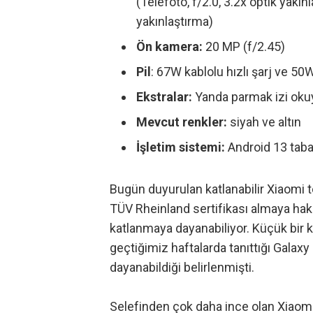
(Telefoto, f/2.0, 3.2x optik yakın
yakınlaştırma)
Ön kamera:
20 MP (f/2.45)
Pil
: 67W kablolu hızlı şarj ve 5
Ekstralar:
Yanda parmak izi oku
Mevcut
renkler:
siyah ve altın
İşletim sistemi:
Android 13 taba
Bugün duyurulan katlanabilir Xiaomi 
TÜV Rheinland sertifikası almaya hak
katlanmaya dayanabiliyor. Küçük bir
geçtiğimiz haftalarda tanıttığı Galax
dayanabildiği belirlenmişti.
Selefinden çok daha ince olan Xiaomi