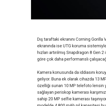
Dış taraftaki ekranını Corning Gorilla 
ekranında ise UTG koruma sistemiyle 
hızları artırılmış Snapdragon 8 Gen 2 
göre çok daha performanslı çalışacağı
Kamera konusunda da iddiasını koruy
geliyor. Buna ek olarak cihazda 13 MP 
özelliği sunan 10 MP telefoto lensin 
sağlayan periskop kamerası karşımıza 
sahip 20 MP selfie kamerası taşınıyor
modelde 4.800 mAh pil kapasitesi bu