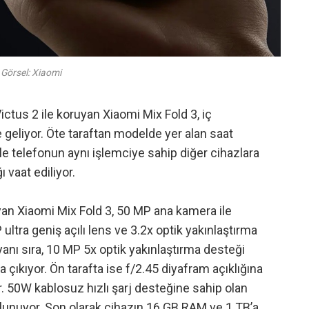
Görsel: Xiaomi
Victus 2 ile koruyan Xiaomi Mix Fold 3, iç
geliyor. Öte taraftan modelde yer alan saat
ile telefonun aynı işlemciye sahip diğer cihazlara
 vaat ediliyor.
an Xiaomi Mix Fold 3, 50 MP ana kamera ile
ultra geniş açılı lens ve 3.2x optik yakınlaştırma
yanı sıra, 10 MP 5x optik yakınlaştırma desteği
çıkıyor. Ön tarafta ise f/2.45 diyafram açıklığına
. 50W kablosuz hızlı şarj desteğine sahip olan
lunuyor. Son olarak cihazın 16 GB RAM ve 1 TB’a