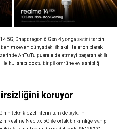
4 5G, Snapdragon 6 Gen 4 yonga setini tercih
 benimseyen dünyadaki ilk akıllı telefon olarak
üzerinde AnTuTu puanı elde etmeyi başaran akıllı
ile kullanıcı dostu bir pil ömrüne ev sahipliği
lirsizliğini koruyor
nin teknik özelliklerin tam detaylarını
azın Realme Neo 7x 5G ile ortak bir kimliğe sahip
her iki akıllı telefonun da model kodu RMX5071