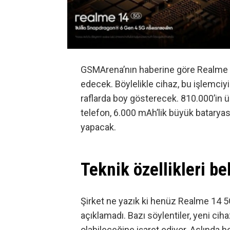
GSMArena’nın haberine göre
Realme 1
edecek. Böylelikle cihaz, bu işlemciyi
raflarda boy gösterecek. 810.000’in 
telefon, 6.000 mAh’lik büyük bataryası 
yapacak.
Teknik özellikleri be
Şirket ne yazık ki henüz Realme 14 5G’
açıklamadı. Bazı söylentiler, yeni cih
olabileceğine işaret ediyor. Aslında 