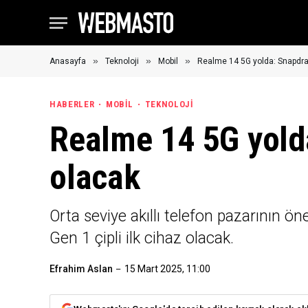
»
»
»
Anasayfa
Teknoloji
Mobil
Realme 14 5G yolda: Snapdrag
HABERLER
MOBIL
TEKNOLOJI
Realme 14 5G yolda
olacak
Orta seviye akıllı telefon pazarının
Gen 1 çipli ilk cihaz olacak.
Efrahim Aslan
15 Mart 2025, 11:00