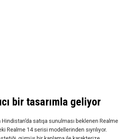
cı bir tasarımla geliyor
da Hindistan’da satışa sunulması beklenen Realme
eki
Realme 14 serisi
modellerinden sıyrılıyor.
stetiği, gümüş bir kaplama ile karakterize