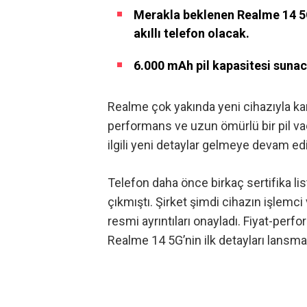
Merakla beklenen Realme 14 5G
akıllı telefon olacak.
6.000 mAh pil kapasitesi suna
Realme çok yakında yeni cihazıyla ka
performans ve uzun ömürlü bir pil va
ilgili yeni detaylar gelmeye devam edi
Telefon daha önce birkaç sertifika li
çıkmıştı. Şirket şimdi cihazın işlemci 
resmi ayrıntıları onayladı. Fiyat-per
Realme 14 5G’nin ilk detayları lansm