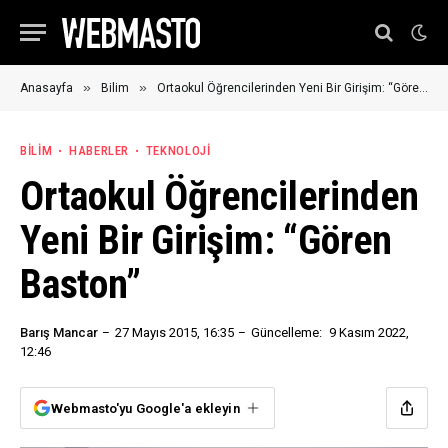
»
»
Anasayfa
Bilim
Ortaokul Öğrencilerinden Yeni Bir Girişim: “Gören Baston”
BILIM
HABERLER
TEKNOLOJI
Ortaokul Öğrencilerinden
Yeni Bir Girişim: “Gören
Baston”
Barış Mancar
27 Mayıs 2015, 16:35
Güncelleme:
9 Kasım 2022,
12:46
Webmasto'yu Google'a ekleyin