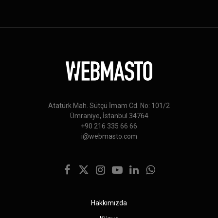
Atatürk Mah. Sütçü İmam Cd. No: 101/2
Ümraniye, İstanbul 34764
+90 216 335 66 66
i@webmasto.com
Facebook
X
Instagram
YouTube
LinkedIn
WhatsApp
(Twitter)
Hakkımızda