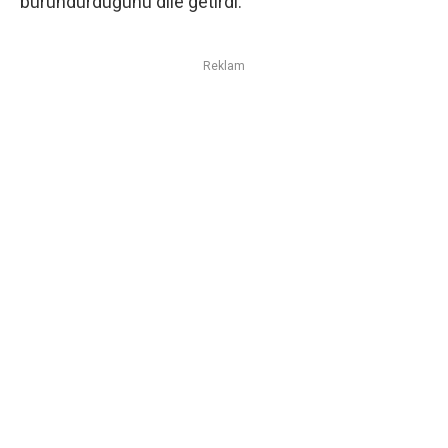
büründürdüğünü dile getirdi.
Reklam