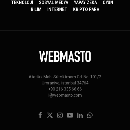
TEKNOLOJİ
SOSYAL MEDYA
YAPAY ZEKA
OYUN
BİLİM
İNTERNET
KRİPTO PARA
Atatürk Mah. Sütçü İmam Cd. No: 101/2
Ümraniye, İstanbul 34764
+90 216 335 66 66
i@webmasto.com
Facebook
X
Instagram
YouTube
LinkedIn
WhatsApp
(Twitter)