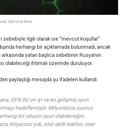
rsel: GeForce Now
n sebebiyle ilgili olarak ise “mevcut koşullar”
 dışında herhangi bir açıklamada bulunmadı, ancak
 arkasında yatan başlıca sebebinin Rusya’nın
sı olabileceği ihtimali üzerinde duruluyor.
nden paylaştığı mesajda
şu ifadeleri kullandı:
ana, GFN.RU en iyi ve en gelişmiş oyun
tirmeyi hedeflemiştir. Milyonlarca oyuncu
rhangi bir cihazın oyun olabileceğini
za ihtiyacınız yok, ister akıllı telefon, ister