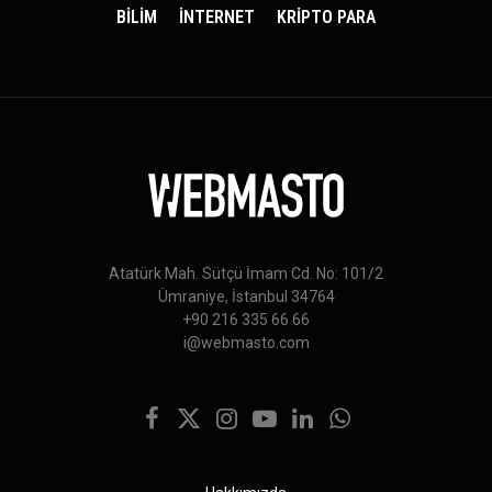
BİLİM
İNTERNET
KRİPTO PARA
Atatürk Mah. Sütçü İmam Cd. No: 101/2
Ümraniye, İstanbul 34764
+90 216 335 66 66
i@webmasto.com
Facebook
X
Instagram
YouTube
LinkedIn
WhatsApp
(Twitter)