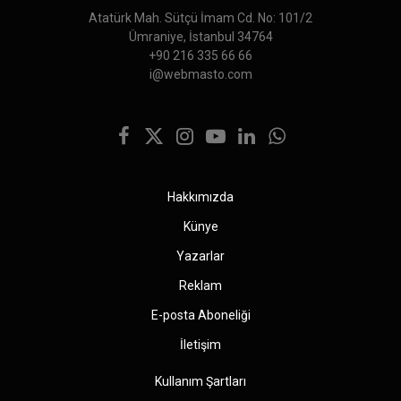
Atatürk Mah. Sütçü İmam Cd. No: 101/2
Ümraniye, İstanbul 34764
+90 216 335 66 66
i@webmasto.com
Facebook
X
Instagram
YouTube
LinkedIn
WhatsApp
(Twitter)
Hakkımızda
Künye
Yazarlar
Reklam
E-posta Aboneliği
İletişim
Kullanım Şartları