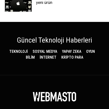
yeni ürün
Güncel Teknoloji Haberleri
TEKNOLOJİ
SOSYAL MEDYA
YAPAY ZEKA
OYUN
BİLİM
İNTERNET
KRİPTO PARA