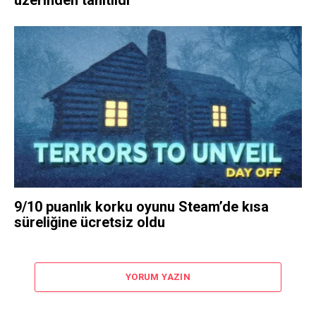
9/10 puanlık korku oyunu Steam’de kısa
süreliğine ücretsiz oldu
YORUM YAZIN