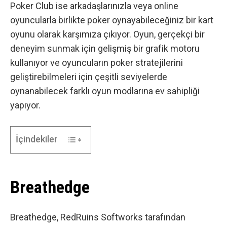
Poker Club ise arkadaşlarınızla veya online
oyuncularla birlikte poker oynayabileceğiniz bir kart
oyunu olarak karşımıza çıkıyor. Oyun, gerçekçi bir
deneyim sunmak için gelişmiş bir grafik motoru
kullanıyor ve oyuncuların poker stratejilerini
geliştirebilmeleri için çeşitli seviyelerde
oynanabilecek farklı oyun modlarına ev sahipliği
yapıyor.
İçindekiler
Breathedge
Breathedge, RedRuins Softworks tarafından