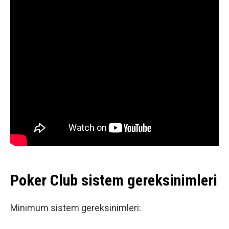
Poker Club sistem gereksinimleri
Minimum sistem gereksinimleri: