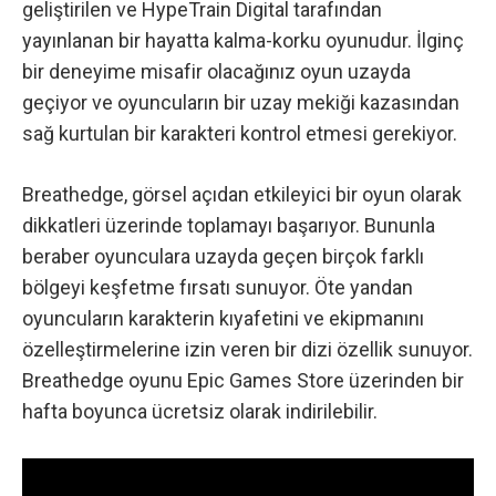
geliştirilen ve HypeTrain Digital tarafından
yayınlanan bir hayatta kalma-korku oyunudur. İlginç
bir deneyime misafir olacağınız
oyun
uzayda
geçiyor ve oyuncuların bir uzay mekiği kazasından
sağ kurtulan bir karakteri kontrol etmesi gerekiyor.
Breathedge, görsel açıdan etkileyici bir oyun olarak
dikkatleri üzerinde toplamayı başarıyor. Bununla
beraber oyunculara uzayda geçen birçok farklı
bölgeyi keşfetme fırsatı sunuyor. Öte yandan
oyuncuların karakterin kıyafetini ve ekipmanını
özelleştirmelerine izin veren bir dizi özellik sunuyor.
Breathedge oyunu
Epic Games Store üzerinden
bir
hafta boyunca ücretsiz olarak indirilebilir.