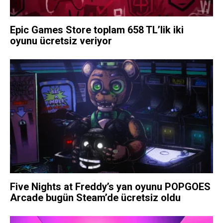
Epic Games Store toplam 658 TL’lik iki
oyunu ücretsiz veriyor
Five Nights at Freddy’s yan oyunu POPGOES
Arcade bugün Steam’de ücretsiz oldu