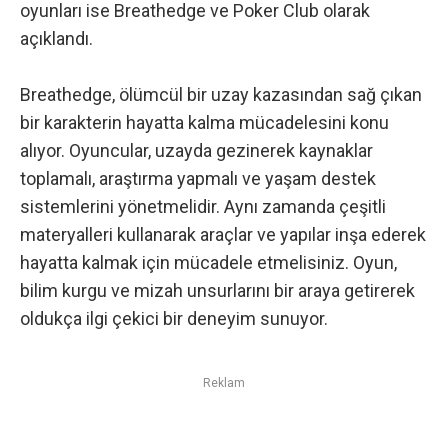
oyunları ise Breathedge ve Poker Club olarak
açıklandı.
Breathedge, ölümcül bir uzay kazasından sağ çıkan
bir karakterin hayatta kalma mücadelesini konu
alıyor. Oyuncular, uzayda gezinerek kaynaklar
toplamalı, araştırma yapmalı ve yaşam destek
sistemlerini yönetmelidir. Aynı zamanda çeşitli
materyalleri kullanarak araçlar ve yapılar inşa ederek
hayatta kalmak için mücadele etmelisiniz. Oyun,
bilim kurgu ve mizah unsurlarını bir araya getirerek
oldukça ilgi çekici bir deneyim sunuyor.
Reklam