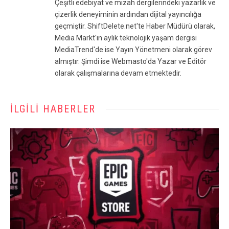
Çeşitli edebiyat ve mizah dergilerindeki yazarlık ve
çizerlik deneyiminin ardından dijital yayıncılığa
geçmiştir. ShiftDelete.net'te Haber Müdürü olarak,
Media Markt'ın aylık teknolojik yaşam dergisi
MediaTrend'de ise Yayın Yönetmeni olarak görev
almıştır. Şimdi ise Webmasto'da Yazar ve Editör
olarak çalışmalarına devam etmektedir.
İLGILI HABERLER