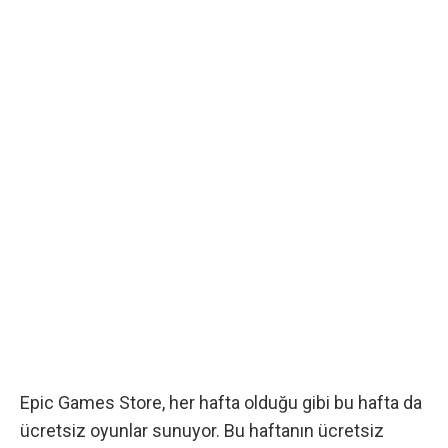
Epic Games Store, her hafta olduğu gibi bu hafta da
ücretsiz oyunlar sunuyor. Bu haftanın ücretsiz