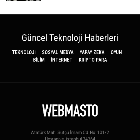
Güncel Teknoloji Haberleri
TEKNOLOJİ
SOSYAL MEDYA
YAPAY ZEKA
OYUN
BİLİM
İNTERNET
KRİPTO PARA
Atatürk Mah. Sütçü İmam Cd. No: 101/2
Ümraniye, İstanbul 34764