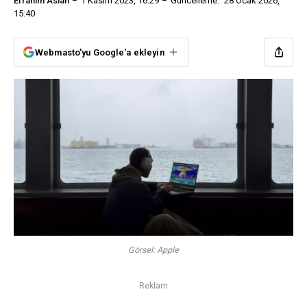
Efrahim Aslan
1 Kasım 2023, 16:29
Güncelleme:
28 Ocak 2026,
15:40
Webmasto'yu Google'a ekleyin
Görsel: Apple
Reklam