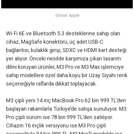
Görsel: Apple
Wi-Fi 6E ve Bluetooth 5.3 desteklerine sahip olan
cihaz, MagSafe konektörü, üç adet USB-C
bağlantısı, kulaklık girişi, SDXC ve HDMI kart desteği
yer alıyor. Önceki nesilde karşımıza çıkan tasarım
dilini koruyan ürünler, M3 Pro ve M3 Max işlemciye
sahip modellere özel daha koyu bir Uzay Siyahı renk
seçeneğiyle raflarda dikkat toplayacak.
M3 çipli yeni 14 inç MacBook Pro
62 bin 999 TL’den
başlayan rakamlarla Türkiye’de satışa sunuluyor. M3
Pro çipli sürüm ise 78 bin 999 TL’den satılıyor.
Cihazın 16 inçlik versiyonu ise M3 Pro çipli
seçeneğiyle 94 bin 999 TL, M3 Max’li modelde ise