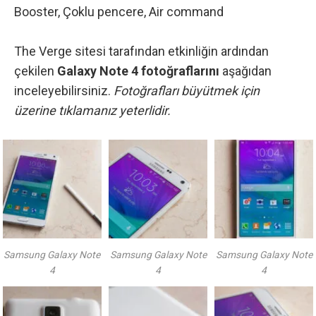
Booster, Çoklu pencere, Air command
The Verge sitesi tarafından etkinliğin ardından
çekilen
Galaxy Note 4 fotoğraflarını
aşağıdan
inceleyebilirsiniz.
Fotoğrafları büyütmek için
üzerine tıklamanız yeterlidir.
Samsung Galaxy Note
Samsung Galaxy Note
Samsung Galaxy Note
4
4
4