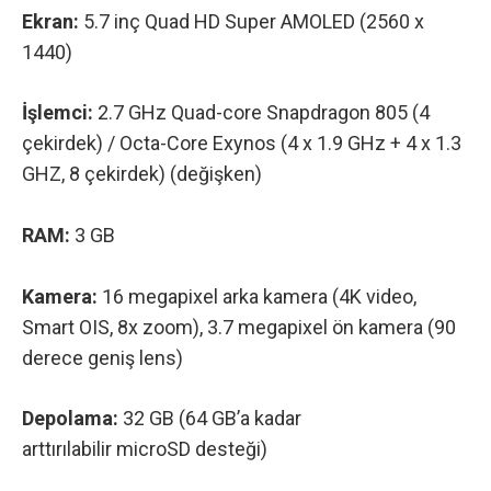
Ekran:
5.7 inç Quad HD Super AMOLED (2560 x
1440)
İşlemci:
2.7 GHz Quad-core Snapdragon 805 (4
çekirdek) / Octa-Core Exynos (4 x 1.9 GHz + 4 x 1.3
GHZ, 8 çekirdek) (değişken)
RAM:
3 GB
Kamera:
16 megapixel arka kamera (4K video,
Smart OIS, 8x zoom), 3.7 megapixel ön kamera (90
derece geniş lens)
Depolama:
32 GB (64 GB’a kadar
arttırılabilir microSD desteği)