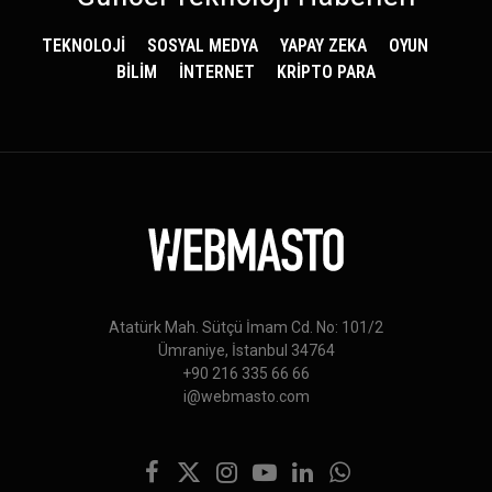
TEKNOLOJİ
SOSYAL MEDYA
YAPAY ZEKA
OYUN
BİLİM
İNTERNET
KRİPTO PARA
Atatürk Mah. Sütçü İmam Cd. No: 101/2
Ümraniye, İstanbul 34764
+90 216 335 66 66
i@webmasto.com
Facebook
X
Instagram
YouTube
LinkedIn
WhatsApp