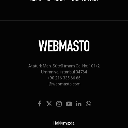
Atatürk Mah. Sütçü İmam Cd. No: 101/2
Ümraniye, İstanbul 34764
+90 216 335 66 66
i@webmasto.com
Facebook
X
Instagram
YouTube
LinkedIn
WhatsApp
(Twitter)
Hakkımızda