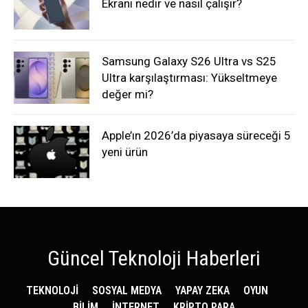
Ekranı nedir ve nasıl çalışır?
Samsung Galaxy S26 Ultra vs S25
Ultra karşılaştırması: Yükseltmeye
değer mi?
Apple’ın 2026’da piyasaya süreceği 5
yeni ürün
Güncel Teknoloji Haberleri
TEKNOLOJİ
SOSYAL MEDYA
YAPAY ZEKA
OYUN
BİLİM
İNTERNET
KRİPTO PARA