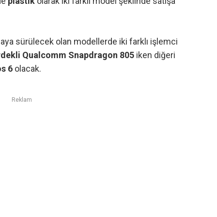
de
plastik
olarak iki farklı model şeklinde satışa
asaya sürülecek olan modellerde iki farklı işlemci
rdekli Qualcomm Snapdragon 805
iken diğeri
s 6
olacak.
Reklam