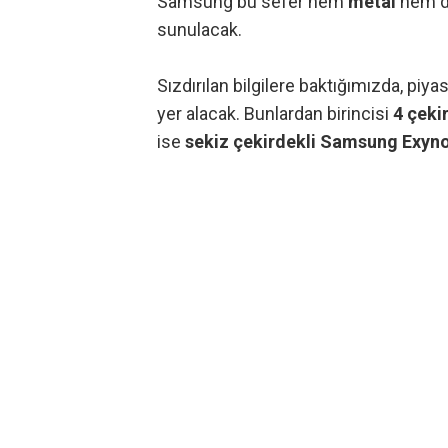
Samsung bu sefer hem
metal
hem 
sunulacak.
Sızdırılan bilgilere baktığımızda, piy
yer alacak. Bunlardan birincisi
4 çeki
ise
sekiz çekirdekli Samsung Exyno