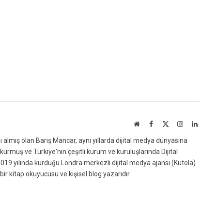
Website
Facebook
X
Instagram
Linked
(Twitter)
ni almış olan Barış Mancar, aynı yıllarda dijital medya dünyasına
urmuş ve Türkiye'nin çeşitli kurum ve kuruluşlarında Dijital
019 yılında kurduğu Londra merkezli dijital medya ajansı (Kutola)
bir kitap okuyucusu ve kişisel blog yazarıdır.