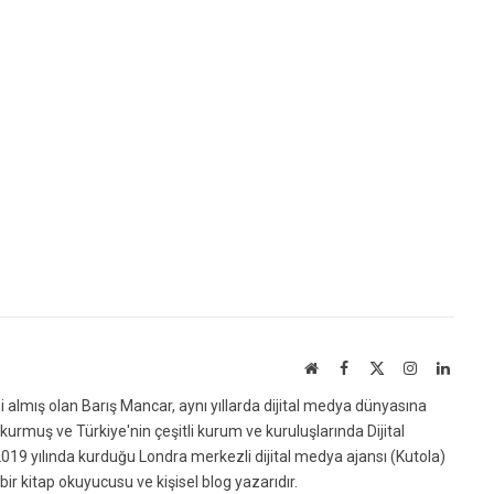
Website
Facebook
X
Instagram
Linked
(Twitter)
ni almış olan Barış Mancar, aynı yıllarda dijital medya dünyasına
urmuş ve Türkiye'nin çeşitli kurum ve kuruluşlarında Dijital
019 yılında kurduğu Londra merkezli dijital medya ajansı (Kutola)
bir kitap okuyucusu ve kişisel blog yazarıdır.