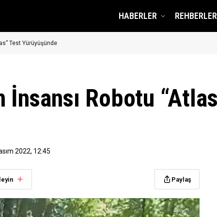
HABERLER
REHBERLER
las” Test Yürüyüşünde
 İnsansı Robotu “Atlas
asım 2022, 12:45
leyin
Paylaş