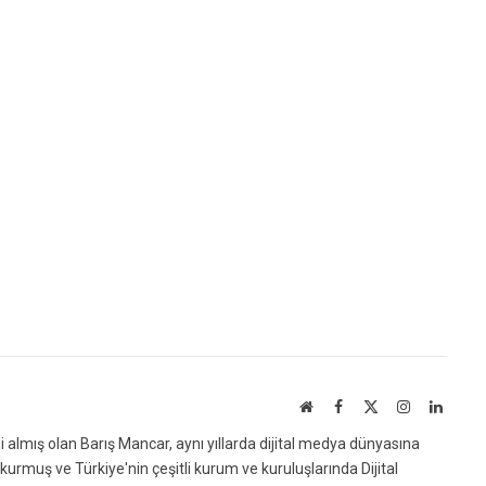
Website
Facebook
X
Instagram
Linked
(Twitter)
ni almış olan Barış Mancar, aynı yıllarda dijital medya dünyasına
urmuş ve Türkiye'nin çeşitli kurum ve kuruluşlarında Dijital