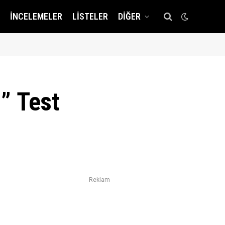
İNCELEMELER
LISTELER
DIĞER
” Test
Reklam