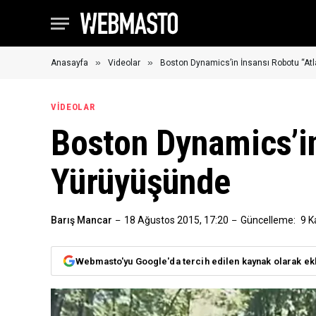
»
»
Anasayfa
Videolar
Boston Dynamics’in İnsansı Robotu “At
VIDEOLAR
Boston Dynamics’in
Yürüyüşünde
Barış Mancar
18 Ağustos 2015, 17:20
Güncelleme:
9 K
Webmasto'yu Google'da tercih edilen kaynak olarak ek