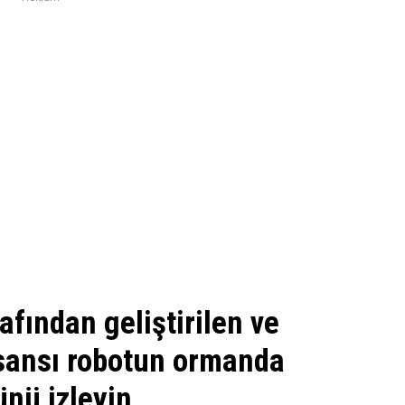
fından geliştirilen ve
nsansı robotun ormanda
ünü izleyin…