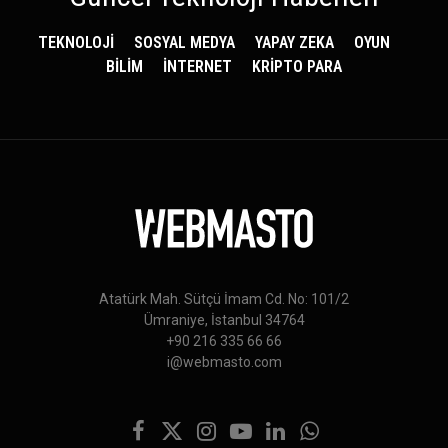
TEKNOLOJİ
SOSYAL MEDYA
YAPAY ZEKA
OYUN
BİLİM
İNTERNET
KRİPTO PARA
Atatürk Mah. Sütçü İmam Cd. No: 101/2
Ümraniye, İstanbul 34764
+90 216 335 66 66
i@webmasto.com
Facebook
X
Instagram
YouTube
LinkedIn
WhatsApp