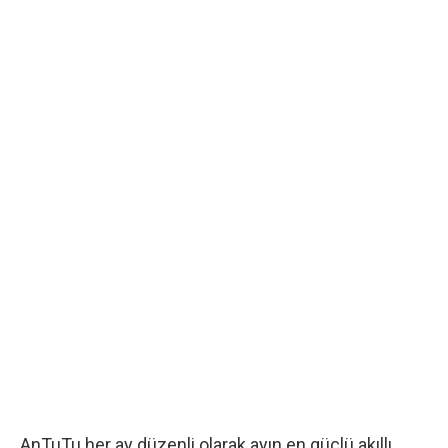
AnTuTu her ay düzenli olarak ayın en güçlü akıllı