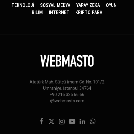
TEKNOLOJİ
SOSYAL MEDYA
YAPAY ZEKA
OYUN
BİLİM
İNTERNET
KRİPTO PARA
Atatürk Mah. Sütçü İmam Cd. No: 101/2
Ümraniye, İstanbul 34764
+90 216 335 66 66
i@webmasto.com
Facebook
X
Instagram
YouTube
LinkedIn
WhatsApp
(Twitter)