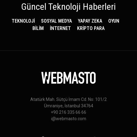
Güncel Teknoloji Haberleri
TEKNOLOJİ
SOSYAL MEDYA
YAPAY ZEKA
OYUN
BİLİM
İNTERNET
KRİPTO PARA
Atatürk Mah. Sütçü İmam Cd. No: 101/2
Ümraniye, İstanbul 34764
+90 216 335 66 66
i@webmasto.com