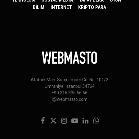
BİLİM
İNTERNET
KRİPTO PARA
Atatürk Mah. Sütçü İmam Cd. No: 101/2
Ümraniye, İstanbul 34764
+90 216 335 66 66
i@webmasto.com
Facebook
X
Instagram
YouTube
LinkedIn
WhatsApp
(Twitter)